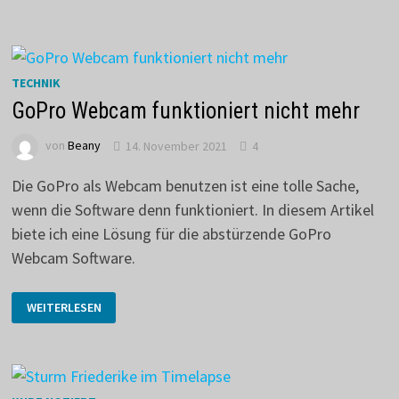
TECHNIK
GoPro Webcam funktioniert nicht mehr
von
Beany
14. November 2021
4
Die GoPro als Webcam benutzen ist eine tolle Sache,
wenn die Software denn funktioniert. In diesem Artikel
biete ich eine Lösung für die abstürzende GoPro
Webcam Software.
GOPRO
WEITERLESEN
WEBCAM
FUNKTIONIERT
NICHT
MEHR