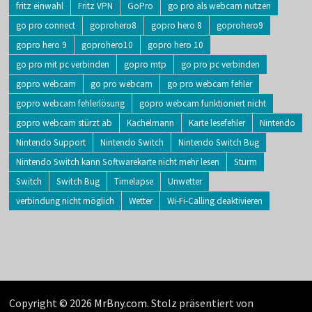
fritz einwahl
Fritz VPN
GoPro
go pro als webcam nutzen
go pro connect
goprohero8
gopro hero 8
goprohero9
gopro hero 9
goprohero10
gopro hero 10
go pro mit pc verbinden
gopro mtp
go pro pc verbinden
gopro webcam
go pro webcam
go pro webcam fehler
gopro webcam fehlerlösung
gopro webcam funktioniert nicht
gopro webcam stürzt ab
Kachelmann
Karte lesefehler
Nintendo
Nintendo Support
Nintendo Switch
Nintendo Switch Bug
Nintendo Switch kann Softwarekarte nicht mehr lesen
Sturm
Switch
Switch Bug
Timelapse
Unwetter
verbindung nicht möglich
Wetter
Wi-Fi-Calling deaktivieren
Copyright © 2026
MrBny.com
. Stolz präsentiert von