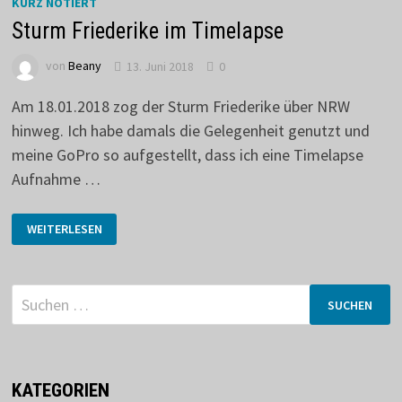
KURZ NOTIERT
Sturm Friederike im Timelapse
von
Beany
13. Juni 2018
0
Am 18.01.2018 zog der Sturm Friederike über NRW
hinweg. Ich habe damals die Gelegenheit genutzt und
meine GoPro so aufgestellt, dass ich eine Timelapse
Aufnahme …
STURM
WEITERLESEN
FRIEDERIKE
IM
TIMELAPSE
Suchen
nach:
KATEGORIEN